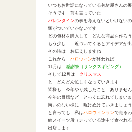
いつもお世話になっている包材屋さんの展
そうです 前も言っていた
バレンタイン
の事を考えないといけないの
頭がついていかないです
どの包材を購入して どんな商品を作ろう
もう少し 近づいてくるとアイデアが出
その時は お伝えしますね
これから
ハロウィン
が終われば
11月は
感謝祭（サンクスギビング）
そして12月は
クリスマス
と どんどん忙しくなっていきます
皆様も 今年やり残したこと ありません
今年の目標など とっくに忘れてしまいま
悔いのない様に 駆けぬけていきましょう
と言っても 私は
ハロウィンラン
で走るわ
給スイーツ所（走っている途中で食べれる
出店します