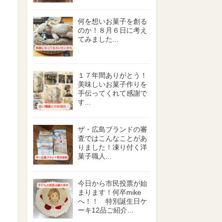
何を想いお菓子を創る
のか！８月６日に考え
てみました...
１７年間ありがとう！
美味しいお菓子作りを
手伝ってくれて感謝で
す...
ザ・広島ブランドの審
査ではこんなことがあ
りました！凍り付く洋
菓子職人...
今日から市民投票が始
まります！何卒mike
へ！！ 特別誕生日ケ
ーキ12品ご紹介...