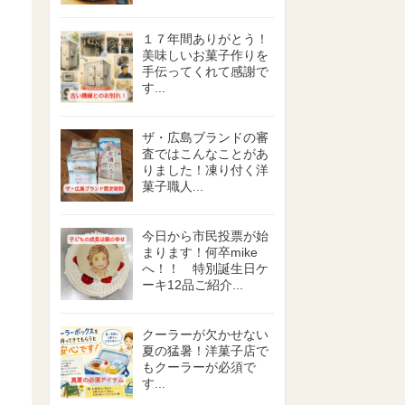
１７年間ありがとう！
美味しいお菓子作りを
手伝ってくれて感謝で
す...
ザ・広島ブランドの審
査ではこんなことがあ
りました！凍り付く洋
菓子職人...
今日から市民投票が始
まります！何卒mike
へ！！ 特別誕生日ケ
ーキ12品ご紹介...
クーラーが欠かせない
夏の猛暑！洋菓子店で
もクーラーが必須で
す...