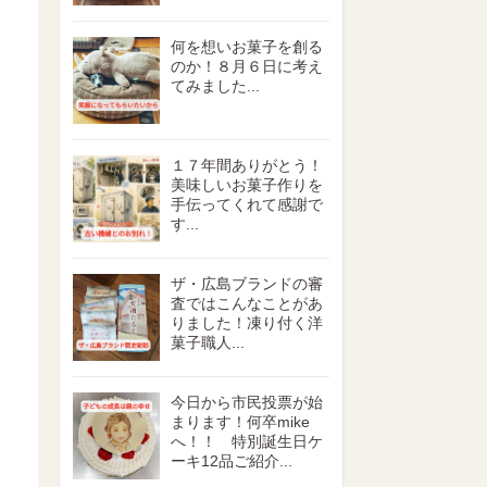
何を想いお菓子を創る
のか！８月６日に考え
てみました...
１７年間ありがとう！
美味しいお菓子作りを
手伝ってくれて感謝で
す...
ザ・広島ブランドの審
査ではこんなことがあ
りました！凍り付く洋
菓子職人...
今日から市民投票が始
まります！何卒mike
へ！！ 特別誕生日ケ
ーキ12品ご紹介...