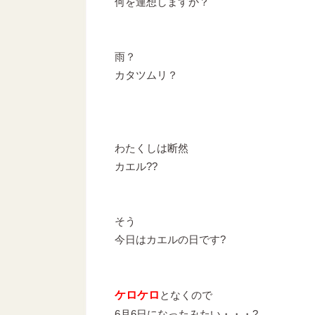
何を連想しますか？
雨？
カタツムリ？
わたくしは断然
カエル??
そう
今日はカエルの日です?
ケロケロ
となくので
6月6日になったみたい・・・?