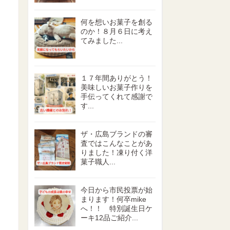
何を想いお菓子を創る
のか！８月６日に考え
てみました...
１７年間ありがとう！
美味しいお菓子作りを
手伝ってくれて感謝で
す...
ザ・広島ブランドの審
査ではこんなことがあ
りました！凍り付く洋
菓子職人...
今日から市民投票が始
まります！何卒mike
へ！！ 特別誕生日ケ
ーキ12品ご紹介...