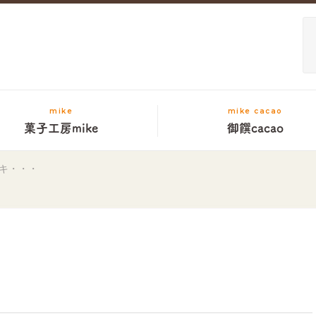
mike
mike cacao
菓子工房mike
御饌cacao
キ・・・