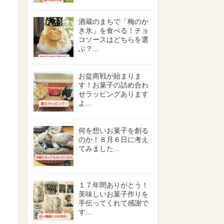
酒蔵のまちで「梅のか
き氷」を食べる！チョ
コソースはどちらを選
ぶ？...
お盆商戦が始まりま
す！お菓子の詰め合わ
せラッピングあります
よ...
何を想いお菓子を創る
のか！８月６日に考え
てみました...
１７年間ありがとう！
美味しいお菓子作りを
手伝ってくれて感謝で
す...