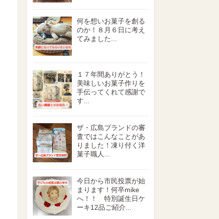
何を想いお菓子を創る
のか！８月６日に考え
てみました...
１７年間ありがとう！
美味しいお菓子作りを
手伝ってくれて感謝で
す...
ザ・広島ブランドの審
査ではこんなことがあ
りました！凍り付く洋
菓子職人...
今日から市民投票が始
まります！何卒mike
へ！！ 特別誕生日ケ
ーキ12品ご紹介...