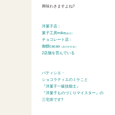
興味わきますよね?
洋菓子店：
菓子工房mike
(みけ）
チョコレート店：
御饌cacao
（みけかかお）
2店舗を営んでいる
パティシエ・
ショコラティエのミケこと
『洋菓子一級技能士』
『洋菓子ものづくりマイスター』の
三宅崇です?