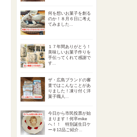
何を想いお菓子を創る
のか！８月６日に考え
てみました...
１７年間ありがとう！
美味しいお菓子作りを
手伝ってくれて感謝で
す...
ザ・広島ブランドの審
査ではこんなことがあ
りました！凍り付く洋
菓子職人...
今日から市民投票が始
まります！何卒mike
へ！！ 特別誕生日ケ
ーキ12品ご紹介...