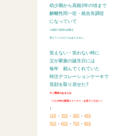
幼少期から高校2年の頃まで
解離性同一症・統合失調症
になっていて
※病院で医師の診断を
受けていたわけではありません。
笑えない・笑わない時に
父が家族の誕生日には
毎年
頼んでくれていた
特注デコレーションケーキで
笑顔を取り戻せた?
※ご興味のある人は
「ミケ少年の変異ストーリー」を見てください！
↓
1話
・
2話
・
3話
・
4話
5話
・
6話
・
7話
・
8話