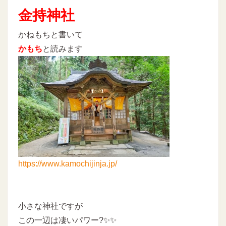
金持神社
かねもちと書いて
かもち
と読みます
https://www.kamochijinja.jp/
小さな神社ですが
この一辺は凄いパワー?✨✨