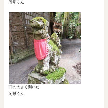
吽形くん
口の大きく開いた
阿形くん