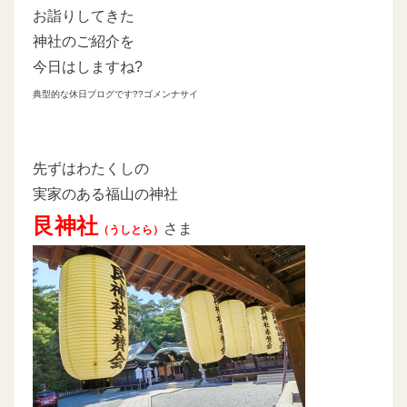
お詣りしてきた
神社のご紹介を
今日はしますね?
典型的な休日ブログです??ゴメンナサイ
先ずはわたくしの
実家のある福山の神社
艮神社
さま
（うしとら）