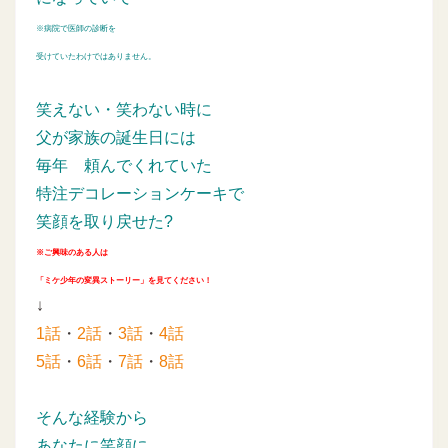
※病院で医師の診断を
受けていたわけではありません。
笑えない・笑わない時に
父が家族の誕生日には
毎年
頼んでくれていた
特注デコレーションケーキで
笑顔を取り戻せた?
※ご興味のある人は
「ミケ少年の変異ストーリー」を見てください！
↓
1話
・
2話
・
3話
・
4話
5話
・
6話
・
7話
・
8話
そんな経験から
あなたに笑顔に