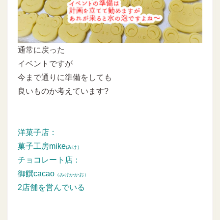
通常に戻った
イベントですが
今まで通りに準備をしても
良いものか考えています?
洋菓子店：
菓子工房mike
(みけ）
チョコレート店：
御饌cacao
（みけかかお）
2店舗を営んでいる