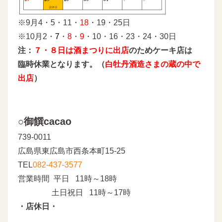
※9月4・5・11・
18
・19・25日
※10月2・
7
・
8
・
9
・10・16・23・24・30日
注：
７・８日は酒まつりに出店
のためケーキ店は
臨時休業となります。（
白牡丹酒造さまの蔵の中で
出店
）
○御饌cacao
739-0011
広島県東広島市西条本町15-25
TEL
082-437-3577
営業時間 平日 11時～18時
土日祝日 11時～17時
・店休日・