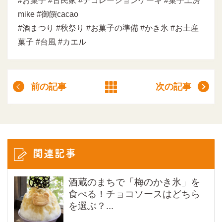
#お菓子 #古民家 #デコレーションケーキ #菓子工房
mike #御饌cacao
#酒まつり #秋祭り #お菓子の準備 #かき氷 #お土産
菓子 #台風 #カエル
前の記事
次の記事
関連記事
酒蔵のまちで「梅のかき氷」を
食べる！チョコソースはどちら
を選ぶ？...