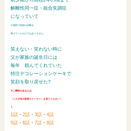
解離性同一症・統合失調症
になっていて
※病院で医師の診断を
受けていたわけではありません。
笑えない・笑わない時に
父が家族の誕生日には
毎年
頼んでくれていた
特注デコレーションケーキで
笑顔を取り戻せた?
※ご興味のある人は
「ミケ少年の変異ストーリー」を見てください！
↓
1話
・
2話
・
3話
・
4話
5話
・
6話
・
7話
・
8話