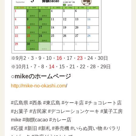
※9月2・3・9・10・
16
・17・
23
・24・30日
※10月1・7・8・
14
・15・21・22・28・29日
○mikeのホームページ
http://mike-no-okashi.com
/
#広島県 #西条 #東広島 #ケーキ店 #チョコレート店
#お菓子 #古民家 #デコレーションケーキ #菓子工房
mike #御饌cacao #カレー店
#応援 #新旧 #新札 #券売機 #いらぬ買い物 #パラリ