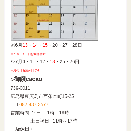
※6月
13
・
14
・
15
・20・27・28日
※１３～１５日は研修休暇
※7月4・11・12・
18
・25・26日
※海の日も店休日です
○御饌cacao
739-0011
広島県東広島市西条本町15-25
TEL
082-437-3577
営業時間 平日 11時～18時
土日祝日 11時～17時
・店休日・