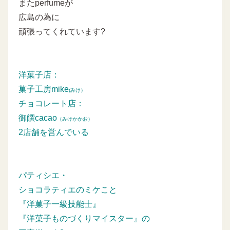
またperfumeが
広島の為に
頑張ってくれています?
洋菓子店：
菓子工房mike
(みけ）
チョコレート店：
御饌cacao
（みけかかお）
2店舗を営んでいる
パティシエ・
ショコラティエのミケこと
『洋菓子一級技能士』
『洋菓子ものづくりマイスター』の