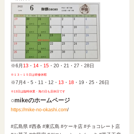
※6月
13
・
14
・
15
・20・21・27・28日
※１３～１５日は研修休暇
※7月4・5・11・12・
13
・
18
・19・25・26日
※13日は臨時休業・海の日も店休日です
○mikeのホームページ
https://mike-no-okashi.com
/
#広島県 #西条 #東広島 #ケーキ店 #チョコレート店