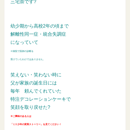
三宅崇です?
幼少期から高校2年の頃まで
解離性同一症・統合失調症
になっていて
※病院で医師の診断を
受けていたわけではありません。
笑えない・笑わない時に
父が家族の誕生日には
毎年
頼んでくれていた
特注デコレーションケーキで
笑顔を取り戻せた?
※ご興味のある人は
「ミケ少年の変異ストーリー」を見てください！