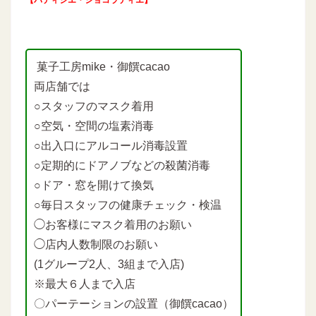
菓子工房mike・御饌cacao
両店舗では
○スタッフのマスク着用
○空気・空間の塩素消毒
○出入口にアルコール消毒設置
○定期的にドアノブなどの殺菌消毒
○ドア・窓を開けて換気
○毎日スタッフの健康チェック・検温
◯お客様にマスク着用のお願い
◯店内人数制限のお願い
(1グループ2人、3組まで入店)
※最大６人まで入店
〇パーテーションの設置（御饌cacao）