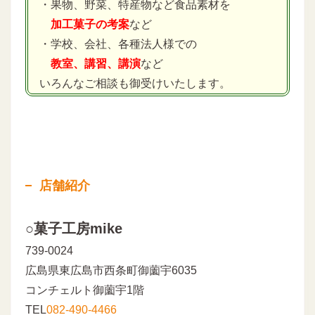
・果物、野菜、特産物など食品素材を
加工菓子の考案
など
・学校、会社、各種法人様での
教室、講習、講演
など
いろんなご相談も御受けいたします。
店舗紹介
○菓子工房mike
739-0024
広島県東広島市西条町御薗宇6035
コンチェルト御薗宇1階
TEL
082-490-4466