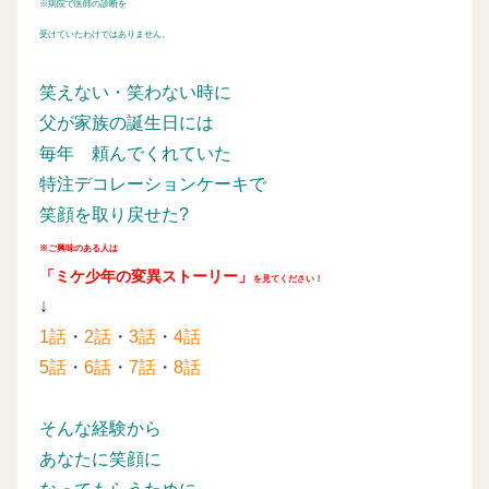
※病院で医師の診断を
受けていたわけではありません。
笑えない・笑わない時に
父が家族の誕生日には
毎年
頼んでくれていた
特注デコレーションケーキで
笑顔を取り戻せた?
※ご興味のある人は
「ミケ少年の変異ストーリー」
を見てください！
↓
1話
・
2話
・
3話
・
4話
5話
・
6話
・
7話
・
8話
そんな経験から
あなたに笑顔に