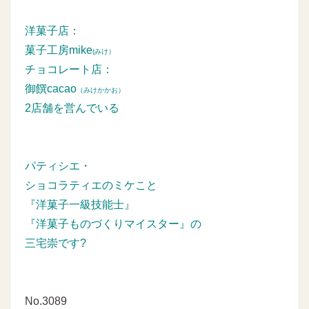
洋菓子店：
菓子工房mike
(みけ）
チョコレート店：
御饌cacao
（みけかかお）
2店舗を営んでいる
パティシエ・
ショコラティエのミケこと
『洋菓子一級技能士』
『洋菓子ものづくりマイスター』の
三宅崇です?
No.3089