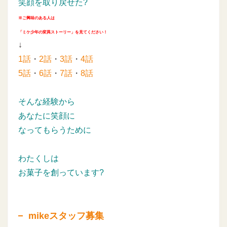
笑顔を取り戻せた?
※ご興味のある人は
「ミケ少年の変異ストーリー」を見てください！
↓
1話
・
2話
・
3話
・
4話
5話
・
6話
・
7話
・
8話
そんな経験から
あなたに笑顔に
なってもらうために
わたくしは
お菓子を創っています?
mikeスタッフ募集