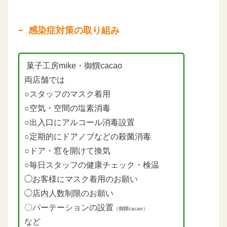
感染症対策の取り組み
菓子工房mike・御饌cacao
両店舗では
○スタッフのマスク着用
○空気・空間の塩素消毒
○出入口にアルコール消毒設置
○定期的にドアノブなどの殺菌消毒
○ドア・窓を開けて換気
○毎日スタッフの健康チェック・検温
◯お客様にマスク着用のお願い
◯店内人数制限のお願い
〇パーテーションの設置
（御饌cacao）
など