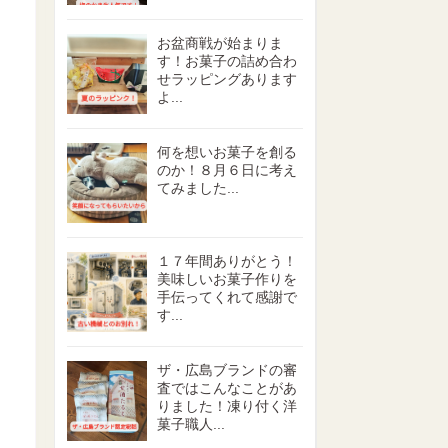
お盆商戦が始まりま
す！お菓子の詰め合わ
せラッピングあります
よ...
何を想いお菓子を創る
のか！８月６日に考え
てみました...
１７年間ありがとう！
美味しいお菓子作りを
手伝ってくれて感謝で
す...
ザ・広島ブランドの審
査ではこんなことがあ
りました！凍り付く洋
菓子職人...