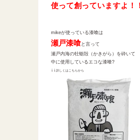
使って創っていますよ！
mikeが使っている漆喰は
瀬戸漆喰
と言って
瀬戸内海の牡蛎殻（かきがら）を砕いて
中に使用しているエコな漆喰?
↓↓
詳しくはこちらから