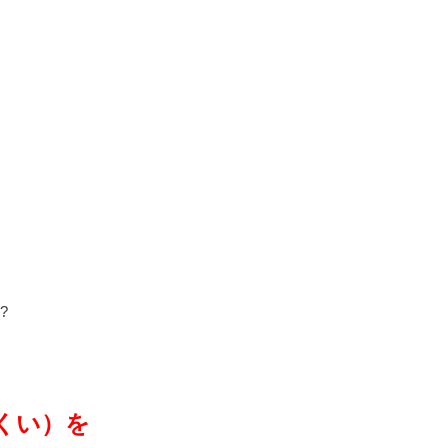
?
っくい）を