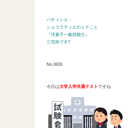
パティシエ・
ショコラティエのミケこと
『洋菓子一級技能士』
三宅崇です?
No.3826
今日は
大学入学共通テスト
ですね