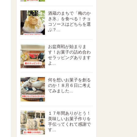
酒蔵のまちで「梅のか
き氷」を食べる！チョ
コソースはどちらを選
ぶ？...
お盆商戦が始まりま
す！お菓子の詰め合わ
せラッピングあります
よ...
何を想いお菓子を創る
のか！８月６日に考え
てみました...
１７年間ありがとう！
美味しいお菓子作りを
手伝ってくれて感謝で
す...