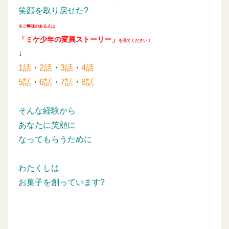
笑顔を取り戻せた?
※ご興味のある人は
「ミケ少年の変異ストーリー」
を見てください！
↓
1話
・
2話
・
3話
・
4話
5話
・
6話
・
7話
・
8話
そんな経験から
あなたに笑顔に
なってもらうために
わたくしは
お菓子を創っています?