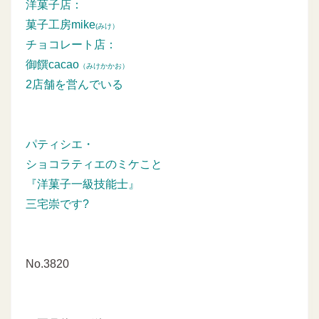
洋菓子店：
菓子工房mike
(みけ）
チョコレート店：
御饌cacao
（みけかかお）
2店舗を営んでいる
パティシエ・
ショコラティエのミケこと
『洋菓子一級技能士』
三宅崇です?
No.3820