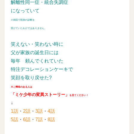
解離性同一症・統合失調症
になっていて
※病院で医師の診断を
受けていたわけではありません。
笑えない・笑わない時に
父が家族の誕生日には
毎年
頼んでくれていた
特注デコレーションケーキで
笑顔を取り戻せた?
※ご興味のある人は
「ミケ少年の変異ストーリー」
を見てください！
↓
1話
・
2話
・
3話
・
4話
5話
・
6話
・
7話
・
8話