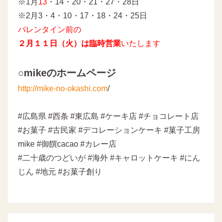
※1月
13
・14・20・21・27・28日
※2月3・4・10・17・18・24・25日
バレンタイン前の
２月１１日（火）は臨時営業
いたします
○mikeのホームページ
http://mike-no-okashi.com
/
#広島県 #西条 #東広島 #ケーキ店 #チョコレート店
#お菓子 #古民家 #デコレーションケーキ #菓子工房
mike #御饌cacao #カレー店
#二十歳のつどいが #海外 #キャロットケーキ #にん
じん #地元 #お菓子創り