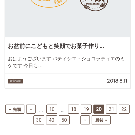
お盆前にこどもと笑顔でお菓子作り...
おはようございます パティシエ・ショコラティエのミ
ケです 今日も…
2018.8.11
新着情報
10
18
19
20
21
22
« 先頭
«
...
...
30
40
50
»
最後 »
...
...