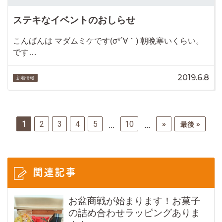
ステキなイベントのおしらせ
こんばんは マダムミケです(σ*´∀｀) 朝晩寒いくらい。
です…
2019.6.8
新着情報
1
2
3
4
5
10
»
最後 »
...
...
関連記事
お盆商戦が始まります！お菓子
の詰め合わせラッピングありま