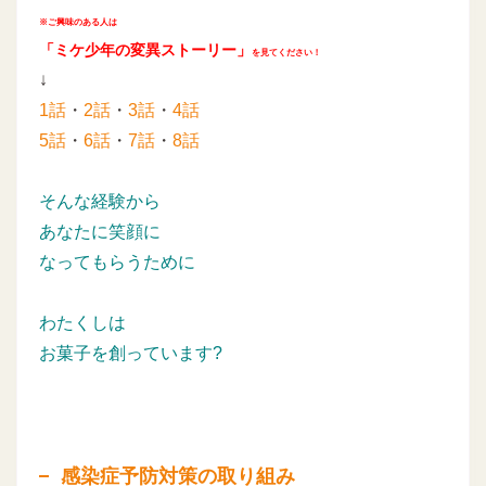
※ご興味のある人は
「ミケ少年の変異ストーリー」
を見てください！
↓
1話
・
2話
・
3話
・
4話
5話
・
6話
・
7話
・
8話
そんな経験から
あなたに笑顔に
なってもらうために
わたくしは
お菓子を創っています?
感染症予防対策の取り組み