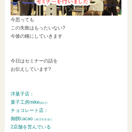
今思っても
この失敗はもったいない?
今後の糧にしていきます
今日はセミナーの話を
お伝えしています?
洋菓子店：
菓子工房mike
(みけ）
チョコレート店：
御饌cacao
（みけかかお）
2店舗を営んでいる