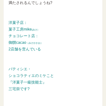
満たされるんでしょうね?
洋菓子店：
菓子工房mike
(みけ）
チョコレート店：
御饌cacao
（みけかかお）
2店舗を営んでいる
パティシエ・
ショコラティエのミケこと
『洋菓子一級技能士』
三宅崇です?