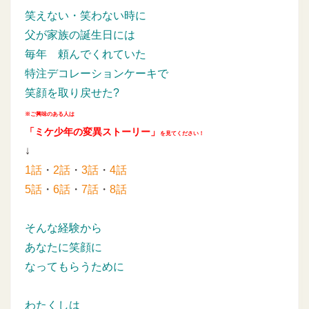
笑えない・笑わない時に
父が家族の誕生日には
毎年
頼んでくれていた
特注デコレーションケーキで
笑顔を取り戻せた?
※ご興味のある人は
「ミケ少年の変異ストーリー」
を見てください！
↓
1話
・
2話
・
3話
・
4話
5話
・
6話
・
7話
・
8話
そんな経験から
あなたに笑顔に
なってもらうために
わたくしは