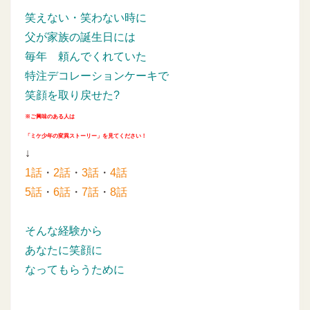
笑えない・笑わない時に
父が家族の誕生日には
毎年
頼んでくれていた
特注デコレーションケーキで
笑顔を取り戻せた?
※ご興味のある人は
「ミケ少年の変異ストーリー」を見てください！
↓
1話
・
2話
・
3話
・
4話
5話
・
6話
・
7話
・
8話
そんな経験から
あなたに笑顔に
なってもらうために