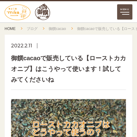
HOME
ブログ
御饌cacao
御饌cacaoで販売している【ロー
2022.2.11
御饌cacaoで販売している【ローストカカ
オニブ】はこうやって使います！試して
みてくださいね