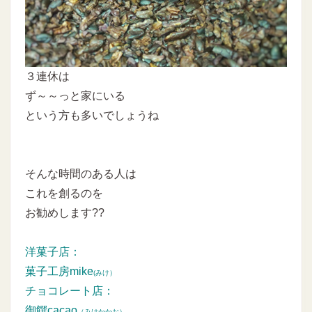
３連休は
ず～～っと家にいる
という方も多いでしょうね
そんな時間のある人は
これを創るのを
お勧めします??
洋菓子店：
菓子工房mike
(みけ）
チョコレート店：
御饌cacao
（みけかかお）