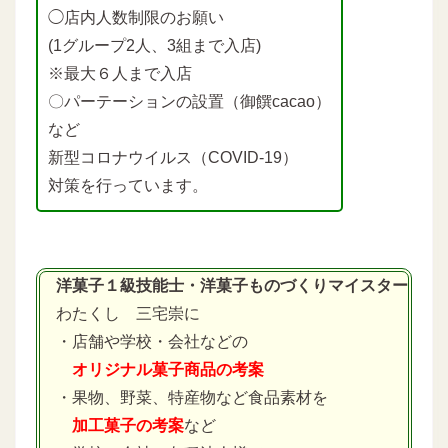
◯店内人数制限のお願い
(1グループ2人、3組まで入店)
※最大６人まで入店
〇パーテーションの設置（御饌cacao）
など
新型コロナウイルス（COVID-19）
対策を行っています。
洋菓子１級技能士・洋菓子ものづくりマイスター
わたくし 三宅崇に
・店舗や学校・会社などの
オリジナル菓子商品の考案
・果物、野菜、特産物など食品素材を
加工菓子の考案
など