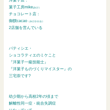
洋菓子店：
菓子工房mike
(みけ）
チョコレート店：
御饌cacao
（みけかかお）
2店舗を営んでいる
パティシエ・
ショコラティエのミケこと
『洋菓子一級技能士』
『洋菓子ものづくりマイスター』の
三宅崇です?
幼少期から高校2年の頃まで
解離性同一症・統合失調症