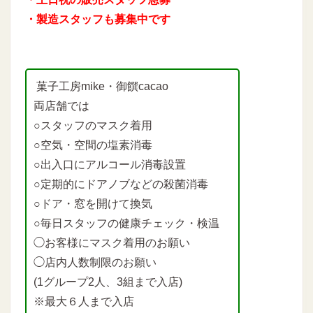
・製造スタッフも募集中です
菓子工房mike・御饌cacao
両店舗では
○スタッフのマスク着用
○空気・空間の塩素消毒
○出入口にアルコール消毒設置
○定期的にドアノブなどの殺菌消毒
○ドア・窓を開けて換気
○毎日スタッフの健康チェック・検温
◯お客様にマスク着用のお願い
◯店内人数制限のお願い
(1グループ2人、3組まで入店)
※最大６人まで入店