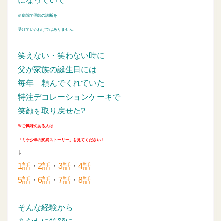
になっていて
※病院で医師の診断を
受けていたわけではありません。
笑えない・笑わない時に
父が家族の誕生日には
毎年
頼んでくれていた
特注デコレーションケーキで
笑顔を取り戻せた?
※ご興味のある人は
「ミケ少年の変異ストーリー」を見てください！
↓
1話
・
2話
・
3話
・
4話
5話
・
6話
・
7話
・
8話
そんな経験から