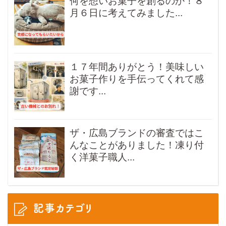
何を想いお菓子を創るのか！８
月６日に考えてみました...
１７年間ありがとう！美味しい
お菓子作りを手伝ってくれて感
謝です...
ザ・広島ブランドの審査ではこ
んなことがありました！凍り付
く洋菓子職人...
記事カテゴリ