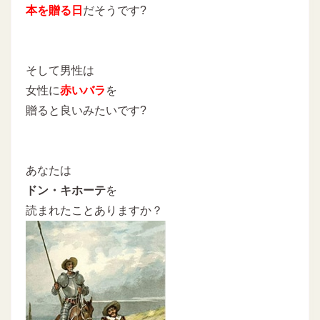
本を贈る日
だそうです?
そして男性は
女性に
赤いバラ
を
贈ると良いみたいです?
あなたは
ドン・キホーテ
を
読まれたことありますか？