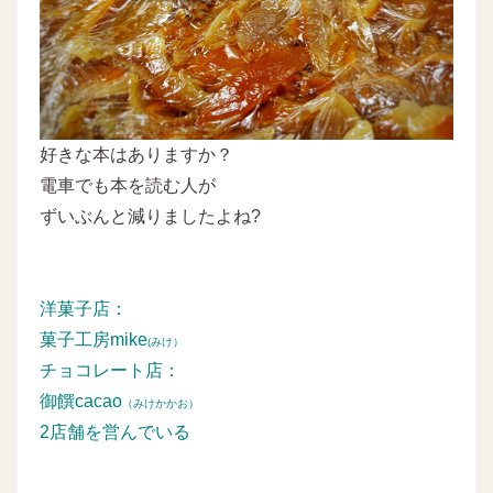
好きな本はありますか？
電車でも本を読む人が
ずいぶんと減りましたよね?
洋菓子店：
菓子工房mike
(みけ）
チョコレート店：
御饌cacao
（みけかかお）
2店舗を営んでいる