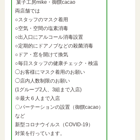
菓子工房mike・御饌cacao
両店舗では
○スタッフのマスク着用
○空気・空間の塩素消毒
○出入口にアルコール消毒設置
○定期的にドアノブなどの殺菌消毒
○ドア・窓を開けて換気
○毎日スタッフの健康チェック・検温
◯お客様にマスク着用のお願い
◯店内人数制限のお願い
(1グループ2人、3組まで入店)
※最大６人まで入店
〇パーテーションの設置（御饌cacao）
など
新型コロナウイルス（COVID-19）
対策を行っています。