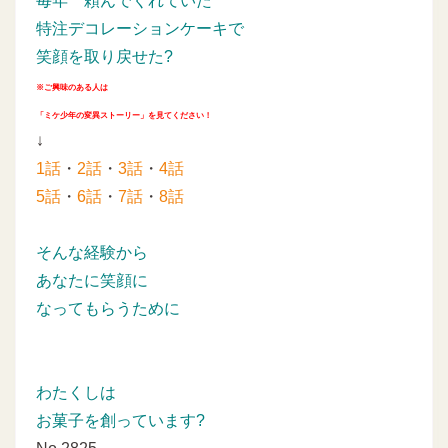
毎年
頼んでくれていた
特注デコレーションケーキで
笑顔を取り戻せた?
※ご興味のある人は
「ミケ少年の変異ストーリー」を見てください！
↓
1話
・
2話
・
3話
・
4話
5話
・
6話
・
7話
・
8話
そんな経験から
あなたに笑顔に
なってもらうために
わたくしは
お菓子を創っています?