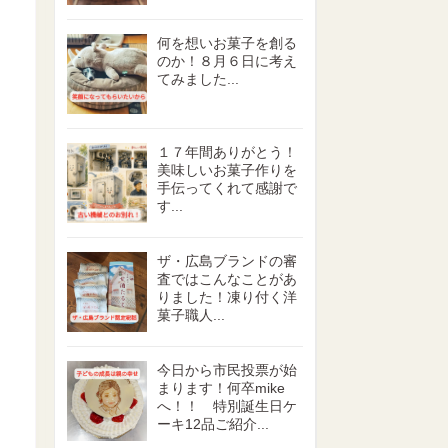
何を想いお菓子を創る
のか！８月６日に考え
てみました...
１７年間ありがとう！
美味しいお菓子作りを
手伝ってくれて感謝で
す...
ザ・広島ブランドの審
査ではこんなことがあ
りました！凍り付く洋
菓子職人...
今日から市民投票が始
まります！何卒mike
へ！！ 特別誕生日ケ
ーキ12品ご紹介...