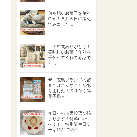
何を想いお菓子を創る
のか！８月６日に考え
てみました...
１７年間ありがとう！
美味しいお菓子作りを
手伝ってくれて感謝で
す...
ザ・広島ブランドの審
査ではこんなことがあ
りました！凍り付く洋
菓子職人...
今日から市民投票が始
まります！何卒mike
へ！！ 特別誕生日ケ
ーキ12品ご紹介...