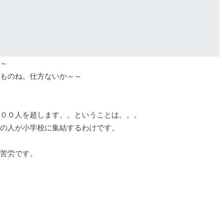
～
ですものね。仕方ないか～～
００人を超します。。ということは。。。
の人が小学校に集結するわけです。
苦労です。