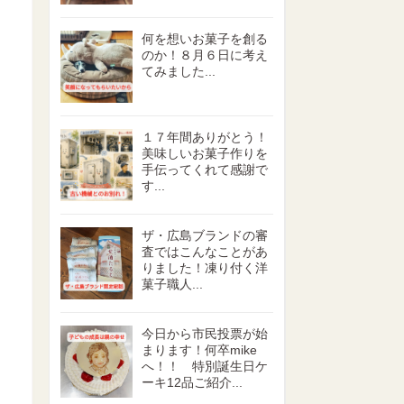
何を想いお菓子を創る
のか！８月６日に考え
てみました...
１７年間ありがとう！
美味しいお菓子作りを
手伝ってくれて感謝で
す...
ザ・広島ブランドの審
査ではこんなことがあ
りました！凍り付く洋
菓子職人...
今日から市民投票が始
まります！何卒mike
へ！！ 特別誕生日ケ
ーキ12品ご紹介...