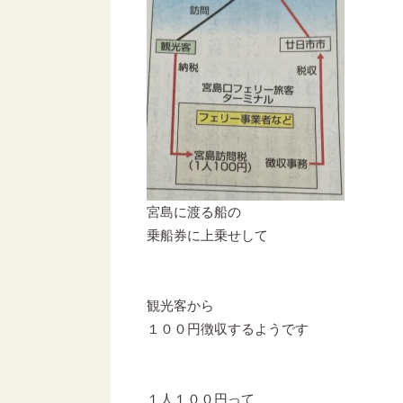
宮島に渡る船の
乗船券に上乗せして
観光客から
１００円徴収するようです
１人１００円って