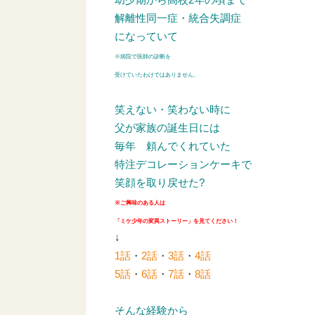
解離性同一症・統合失調症
になっていて
※病院で医師の診断を
受けていたわけではありません。
笑えない・笑わない時に
父が家族の誕生日には
毎年
頼んでくれていた
特注デコレーションケーキで
笑顔を取り戻せた?
※ご興味のある人は
「ミケ少年の変異ストーリー」を見てください！
↓
1話
・
2話
・
3話
・
4話
5話
・
6話
・
7話
・
8話
そんな経験から