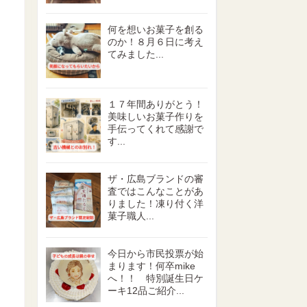
何を想いお菓子を創る
のか！８月６日に考え
てみました...
１７年間ありがとう！
美味しいお菓子作りを
手伝ってくれて感謝で
す...
ザ・広島ブランドの審
査ではこんなことがあ
りました！凍り付く洋
菓子職人...
今日から市民投票が始
まります！何卒mike
へ！！ 特別誕生日ケ
ーキ12品ご紹介...