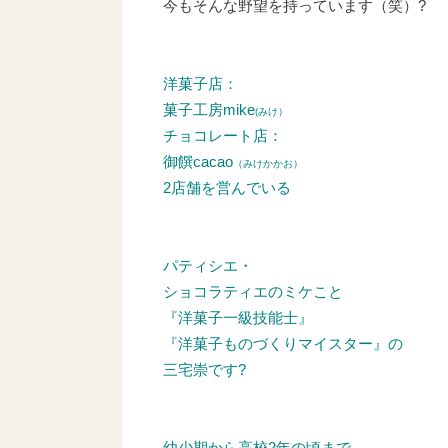
今もそんな野望を持っています（笑）?
洋菓子店：
菓子工房mike
(みけ）
チョコレート店：
御饌cacao
（みけかかお）
2店舗を営んでいる
パティシエ・
ショコラティエのミケこと
『洋菓子一級技能士』
『洋菓子ものづくりマイスター』の
三宅崇です?
幼少期から高校2年の頃まで