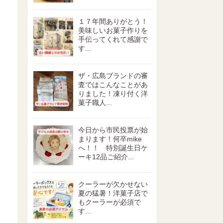
１７年間ありがとう！
美味しいお菓子作りを
手伝ってくれて感謝で
す...
ザ・広島ブランドの審
査ではこんなことがあ
りました！凍り付く洋
菓子職人...
今日から市民投票が始
まります！何卒mike
へ！！ 特別誕生日ケ
ーキ12品ご紹介...
クーラーが欠かせない
夏の猛暑！洋菓子店で
もクーラーが必須で
す...