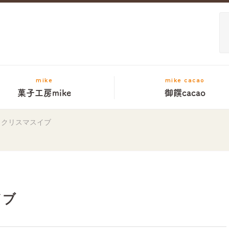
mike
mike cacao
菓子工房mike
御饌cacao
 クリスマスイブ
イブ