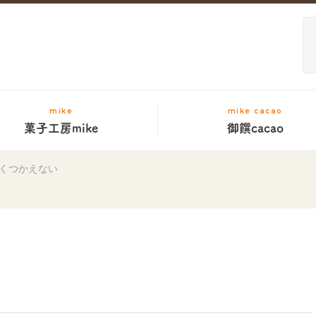
mike
mike cacao
菓子工房mike
御饌cacao
くつかえない