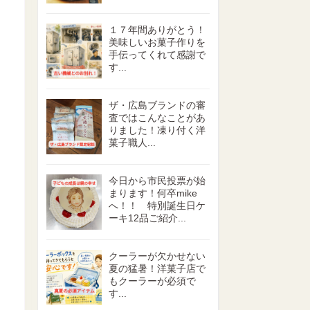
１７年間ありがとう！
美味しいお菓子作りを
手伝ってくれて感謝で
す...
ザ・広島ブランドの審
査ではこんなことがあ
りました！凍り付く洋
菓子職人...
今日から市民投票が始
まります！何卒mike
へ！！ 特別誕生日ケ
ーキ12品ご紹介...
クーラーが欠かせない
夏の猛暑！洋菓子店で
もクーラーが必須で
す...