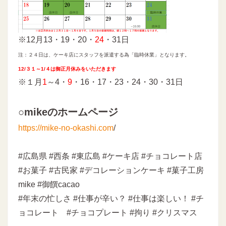
※12月13・19・20・
24
・31日
注：２４日は、ケーキ店にスタッフを派遣する為「臨時休業」となります。
12/３１～1/４は御正月休みをいただきます
※１月
1
～4・
9
・16・17・23・24・30・31日
○mikeのホームページ
https://mike-no-okashi.com
/
#広島県 #西条 #東広島 #ケーキ店 #チョコレート店
#お菓子 #古民家 #デコレーションケーキ #菓子工房
mike #御饌cacao
#年末の忙しさ #仕事が辛い？ #仕事は楽しい！ #チ
ョコレート #チョコプレート #拘り #クリスマス