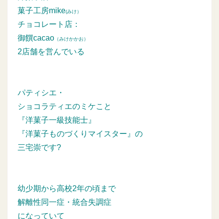
菓子工房mike
(みけ）
チョコレート店：
御饌cacao
（みけかかお）
2店舗を営んでいる
パティシエ・
ショコラティエのミケこと
『洋菓子一級技能士』
『洋菓子ものづくりマイスター』の
三宅崇です?
幼少期から高校2年の頃まで
解離性同一症・統合失調症
になっていて