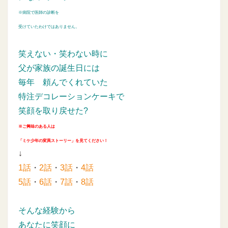
※病院で医師の診断を
受けていたわけではありません。
笑えない・笑わない時に
父が家族の誕生日には
毎年
頼んでくれていた
特注デコレーションケーキで
笑顔を取り戻せた?
※ご興味のある人は
「ミケ少年の変異ストーリー」を見てください！
↓
1話
・
2話
・
3話
・
4話
5話
・
6話
・
7話
・
8話
そんな経験から
あなたに笑顔に