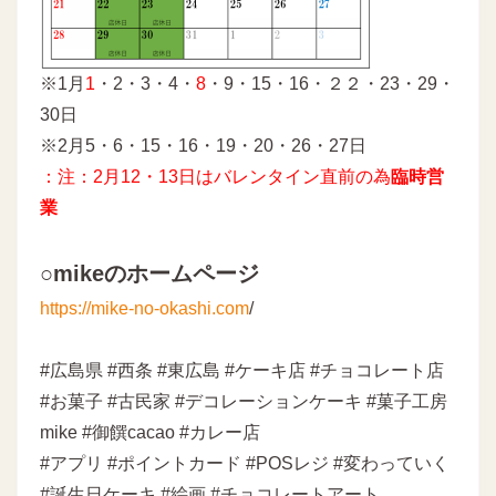
※1月
1
・2・3・4・
8
・9・15・16・２２・23・29・
30日
※2月5・6・15・16・19・20・26・27日
：注：2月12・13日はバレンタイン直前の為
臨時営
業
○mikeのホームページ
https://mike-no-okashi.com
/
#広島県 #西条 #東広島 #ケーキ店 #チョコレート店
#お菓子 #古民家 #デコレーションケーキ #菓子工房
mike #御饌cacao #カレー店
#アプリ #ポイントカード #POSレジ #変わっていく
#誕生日ケーキ #絵画 #チョコレートアート