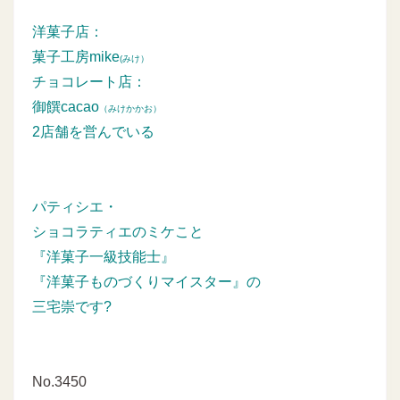
洋菓子店：
菓子工房mike
(みけ）
チョコレート店：
御饌cacao
（みけかかお）
2店舗を営んでいる
パティシエ・
ショコラティエのミケこと
『洋菓子一級技能士』
『洋菓子ものづくりマイスター』の
三宅崇です?
No.3450