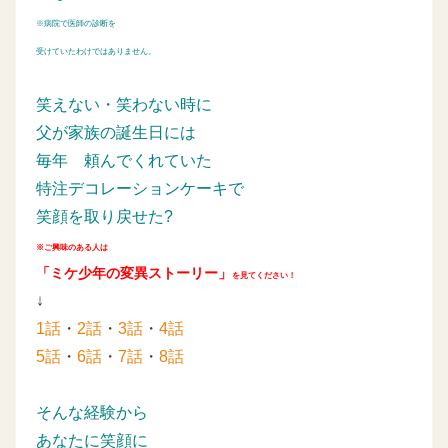
※病院で医師の診断を
受けていたわけではありません。
笑えない・笑わない時に
父が家族の誕生日には
毎年
頼んでくれていた
特注デコレーションケーキで
笑顔を取り戻せた?
※ご興味のある人は
「ミケ少年の変異ストーリー」
を見てください！
↓
1話
・
2話
・
3話
・
4話
5話
・
6話
・
7話
・
8話
そんな経験から
あなたに笑顔に