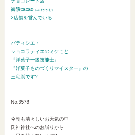
チョコレート店：
御饌cacao
（みけかかお）
2店舗を営んでいる
パティシエ・
ショコラティエのミケこと
『洋菓子一級技能士』
『洋菓子ものづくりマイスター』の
三宅崇です?
No.3578
今朝も清々しいお天気の中
氏神神社へのお詣りから