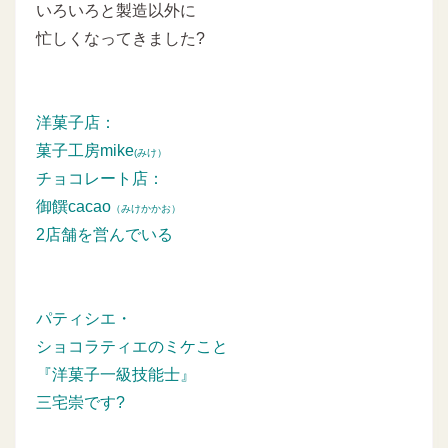
いろいろと製造以外に
忙しくなってきました?
洋菓子店：
菓子工房mike
(みけ）
チョコレート店：
御饌cacao
（みけかかお）
2店舗を営んでいる
パティシエ・
ショコラティエのミケこと
『洋菓子一級技能士』
三宅崇です?