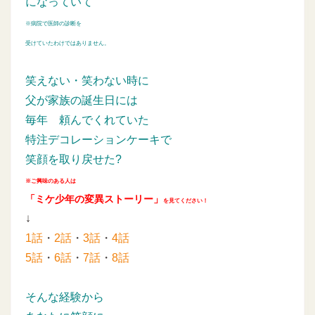
になっていて
※病院で医師の診断を
受けていたわけではありません。
笑えない・笑わない時に
父が家族の誕生日には
毎年
頼んでくれていた
特注デコレーションケーキで
笑顔を取り戻せた?
※ご興味のある人は
「ミケ少年の変異ストーリー」
を見てください！
↓
1話
・
2話
・
3話
・
4話
5話
・
6話
・
7話
・
8話
そんな経験から