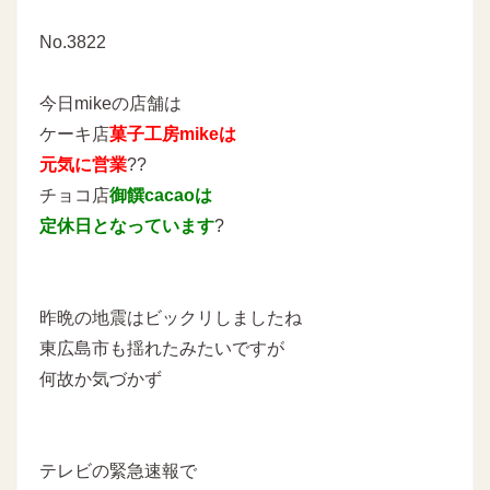
No.3822
今日mikeの店舗は
ケーキ店
菓子工房mikeは
元気に営業
??
チョコ店
御饌cacaoは
定休日となっています
?
昨晩の地震はビックリしましたね
東広島市も揺れたみたいですが
何故か気づかず
テレビの緊急速報で