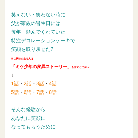
笑えない・笑わない時に
父が家族の誕生日には
毎年
頼んでくれていた
特注デコレーションケーキで
笑顔を取り戻せた?
※ご興味のある人は
「ミケ少年の変異ストーリー」
を見てください！
↓
1話
・
2話
・
3話
・
4話
5話
・
6話
・
7話
・
8話
そんな経験から
あなたに笑顔に
なってもらうために