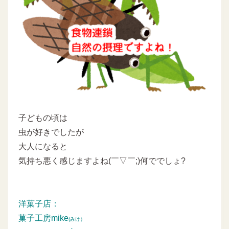
子どもの頃は
虫が好きでしたが
大人になると
気持ち悪く感じますよね(￣▽￣;)何ででしょ?
洋菓子店：
菓子工房mike
(みけ）