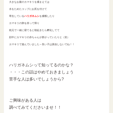
大きなお腹のカマキリを捕まえては
水をためたコップにお尻を付けて
寄生している
ハリガネムシ
を捕獲したり
カマキリの卵を持って帰り
枕元で一緒に寝てると朝起きたら孵化してて
顔中にカマキリの赤ちゃんが群がっていたりと（笑）
カマキリで遊んでいました～良い子は真似しないでね！！
ハリガネムシって知ってるのかな？
・・・この話はやめておきましょう
苦手な人は多いでしょうから?
ご興味がある人は
調べてみてくださいませ！！