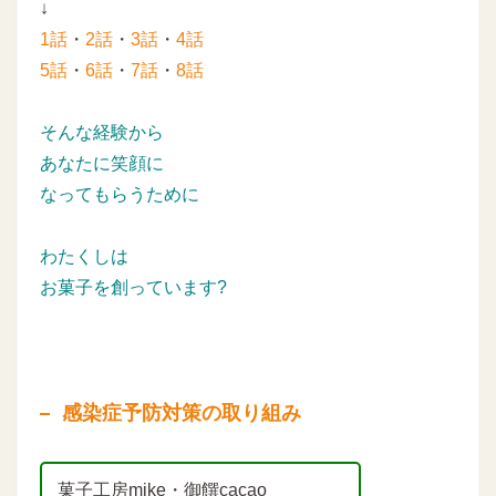
↓
1話
・
2話
・
3話
・
4話
5話
・
6話
・
7話
・
8話
そんな経験から
あなたに笑顔に
なってもらうために
わたくしは
お菓子を創っています?
感染症予防対策の取り組み
菓子工房mike・御饌cacao