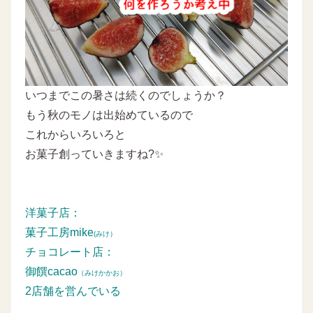
いつまでこの暑さは続くのでしょうか？
もう秋のモノは出始めているので
これからいろいろと
お菓子創っていきますね?✨
洋菓子店：
菓子工房mike
(みけ）
チョコレート店：
御饌cacao
（みけかかお）
2店舗を営んでいる