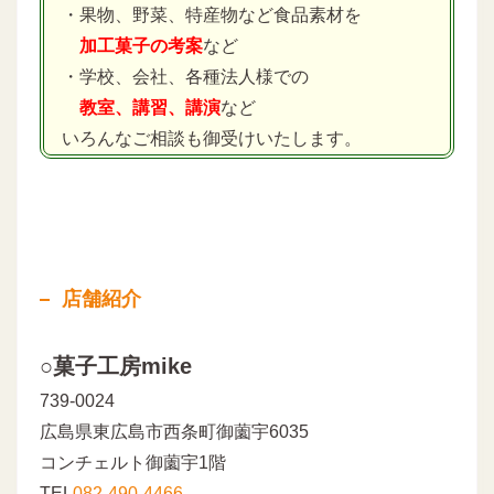
・果物、野菜、特産物など食品素材を
加工菓子の考案
など
・学校、会社、各種法人様での
教室、講習、講演
など
いろんなご相談も御受けいたします。
店舗紹介
○菓子工房mike
739-0024
広島県東広島市西条町御薗宇6035
コンチェルト御薗宇1階
TEL
082-490-4466