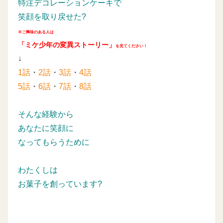
特注デコレーションケーキで
笑顔を取り戻せた?
※ご興味のある人は
「ミケ少年の変異ストーリー」
を見てください！
↓
1話
・
2話
・
3話
・
4話
5話
・
6話
・
7話
・
8話
そんな経験から
あなたに笑顔に
なってもらうために
わたくしは
お菓子を創っています?