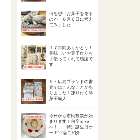
何を想いお菓子を創る
のか！８月６日に考え
てみました...
１７年間ありがとう！
美味しいお菓子作りを
手伝ってくれて感謝で
す...
ザ・広島ブランドの審
査ではこんなことがあ
りました！凍り付く洋
菓子職人...
今日から市民投票が始
まります！何卒mike
へ！！ 特別誕生日ケ
ーキ12品ご紹介...