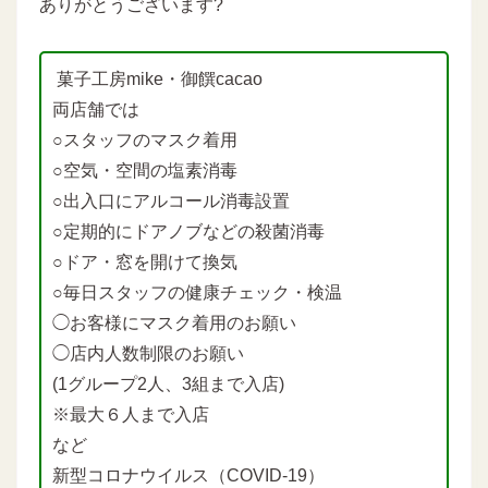
ありがとうございます?
菓子工房mike・御饌cacao
両店舗では
○スタッフのマスク着用
○空気・空間の塩素消毒
○出入口にアルコール消毒設置
○定期的にドアノブなどの殺菌消毒
○ドア・窓を開けて換気
○毎日スタッフの健康チェック・検温
◯お客様にマスク着用のお願い
◯店内人数制限のお願い
(1グループ2人、3組まで入店)
※最大６人まで入店
など
新型コロナウイルス（COVID-19）