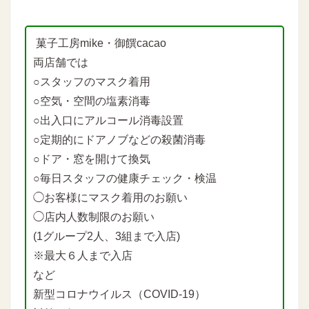
菓子工房mike・御饌cacao
両店舗では
○スタッフのマスク着用
○空気・空間の塩素消毒
○出入口にアルコール消毒設置
○定期的にドアノブなどの殺菌消毒
○ドア・窓を開けて換気
○毎日スタッフの健康チェック・検温
◯お客様にマスク着用のお願い
◯店内人数制限のお願い
(1グループ2人、3組まで入店)
※最大６人まで入店
など
新型コロナウイルス（COVID-19）