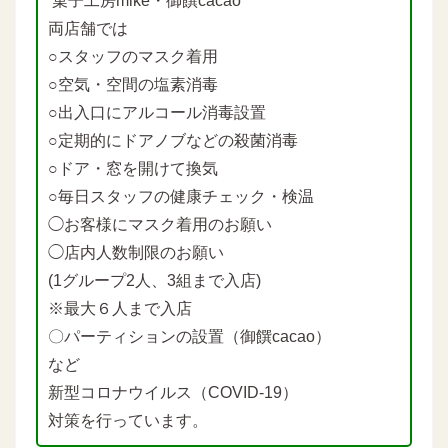
菓子工房mike・御饌cacao
両店舗では
○スタッフのマスク着用
○空気・空間の塩素消毒
○出入口にアルコール消毒設置
○定期的にドアノブなどの殺菌消毒
○ドア・窓を開けて換気
○毎日スタッフの健康チェック・検温
◯お客様にマスク着用のお願い
◯店内人数制限のお願い
(1グループ2人、3組まで入店)
※最大６人まで入店
〇パーティションの設置（御饌cacao）
など
新型コロナウイルス（COVID-19）
対策を行っています。