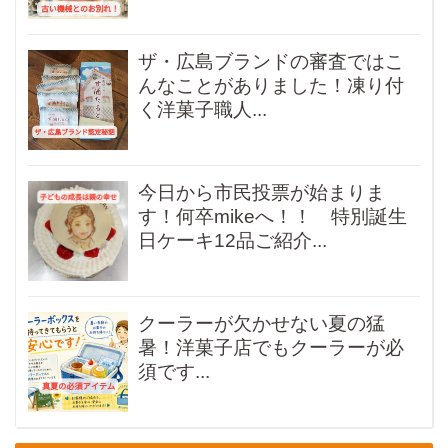
ザ・広島ブランドの審査ではこ
んなことがありました！凍り付
く洋菓子職人...
今日から市民投票が始まりま
す！何卒mikeへ！！ 特別誕生
日ケーキ12品ご紹介...
クーラーが欠かせない夏の猛
暑！洋菓子店でもクーラーが必
須です...