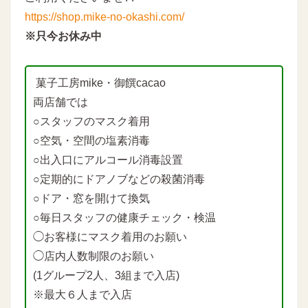
https://shop.mike-no-okashi.com/
※只今お休み中
菓子工房mike・御饌cacao
両店舗では
○スタッフのマスク着用
○空気・空間の塩素消毒
○出入口にアルコール消毒設置
○定期的にドアノブなどの殺菌消毒
○ドア・窓を開けて換気
○毎日スタッフの健康チェック・検温
◯お客様にマスク着用のお願い
◯店内人数制限のお願い
(1グループ2人、3組まで入店)
※最大６人まで入店