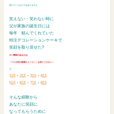
受けていたわけではありません。
笑えない・笑わない時に
父が家族の誕生日には
毎年
頼んでくれていた
特注デコレーションケーキで
笑顔を取り戻せた?
※ご興味のある人は
「ミケ少年の変異ストーリー」を見てください！
↓
1話
・
2話
・
3話
・
4話
5話
・
6話
・
7話
・
8話
そんな経験から
あなたに笑顔に
なってもらうために