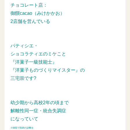
チョコレート店：
御饌cacao（みけかかお）
2店舗を営んでいる
パティシエ・
ショコラティエのミケこと
『洋菓子一級技能士』
『洋菓子ものづくりマイスター』の
三宅崇です?
幼少期から高校2年の頃まで
解離性同一症・統合失調症
になっていて
※病院で医師の診断を