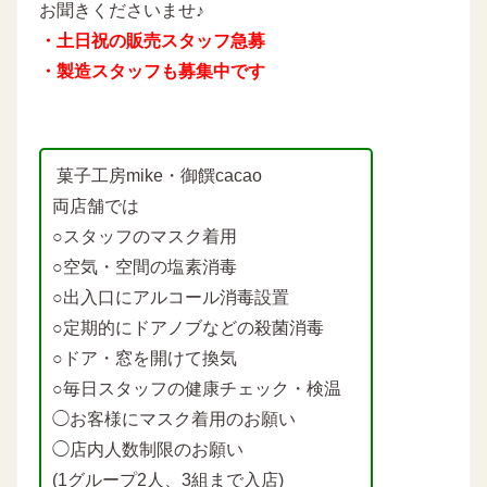
お聞きくださいませ♪
・土日祝の販売スタッフ急募
・製造スタッフも募集中です
菓子工房mike・御饌cacao
両店舗では
○スタッフのマスク着用
○空気・空間の塩素消毒
○出入口にアルコール消毒設置
○定期的にドアノブなどの殺菌消毒
○ドア・窓を開けて換気
○毎日スタッフの健康チェック・検温
◯お客様にマスク着用のお願い
◯店内人数制限のお願い
(1グループ2人、3組まで入店)