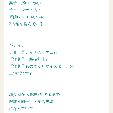
菓子工房mike
(みけ）
チョコレート店：
御饌cacao
（みけかかお）
2店舗を営んでいる
パティシエ・
ショコラティエのミケこと
『洋菓子一級技能士』
『洋菓子ものづくりマイスター』の
三宅崇です?
幼少期から高校2年の頃まで
解離性同一症・統合失調症
になっていて