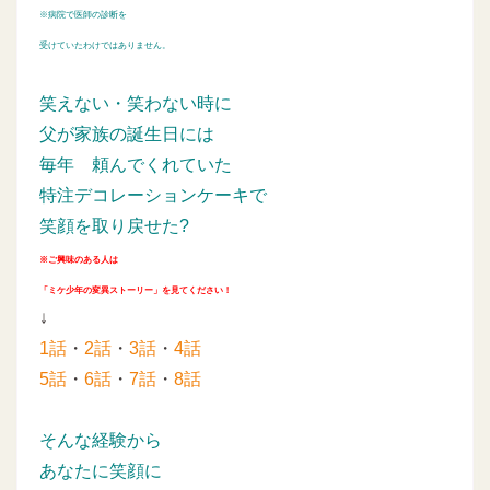
※病院で医師の診断を
受けていたわけではありません。
笑えない・笑わない時に
父が家族の誕生日には
毎年
頼んでくれていた
特注デコレーションケーキで
笑顔を取り戻せた?
※ご興味のある人は
「ミケ少年の変異ストーリー」を見てください！
↓
1話
・
2話
・
3話
・
4話
5話
・
6話
・
7話
・
8話
そんな経験から
あなたに笑顔に