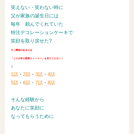
笑えない・笑わない時に
父が家族の誕生日には
毎年
頼んでくれていた
特注デコレーションケーキで
笑顔を取り戻せた?
※ご興味のある人は
「ミケ少年の変異ストーリー」を見てください！
↓
1話
・
2話
・
3話
・
4話
5話
・
6話
・
7話
・
8話
そんな経験から
あなたに笑顔に
なってもらうために