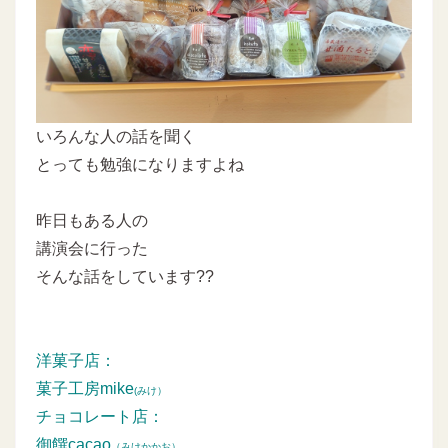
いろんな人の話を聞く
とっても勉強になりますよね
昨日もある人の
講演会に行った
そんな話をしています??
洋菓子店：
菓子工房mike
(みけ）
チョコレート店：
御饌cacao
（みけかかお）