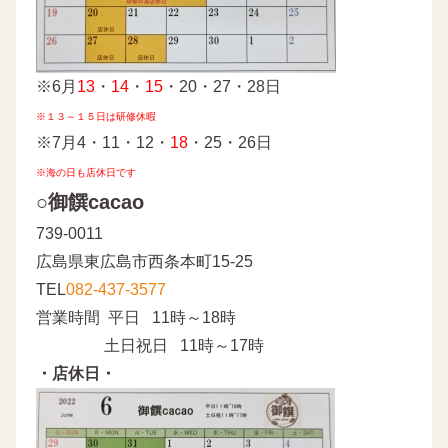
※6月
13
・
14
・
15
・20・27・28日
※１３～１５日は研修休暇
※7月4・11・12・
18
・25・26日
※海の日も店休日です
○御饌cacao
739-0011
広島県東広島市西条本町15-25
TEL
082-437-3577
営業時間 平日 11時～18時
土日祝日 11時～17時
・店休日・