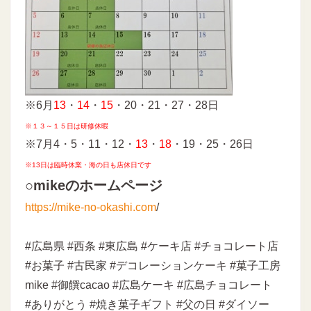
※6月
13
・
14
・
15
・20・21・27・28日
※１３～１５日は研修休暇
※7月4・5・11・12・
13
・
18
・19・25・26日
※13日は臨時休業・海の日も店休日です
○mikeのホームページ
https://mike-no-okashi.com
/
#広島県 #西条 #東広島 #ケーキ店 #チョコレート店
#お菓子 #古民家 #デコレーションケーキ #菓子工房
mike #御饌cacao #広島ケーキ #広島チョコレート
#ありがとう #焼き菓子ギフト #父の日 #ダイソー