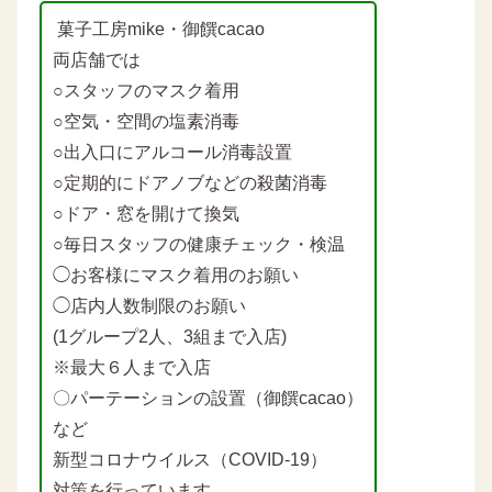
菓子工房mike・御饌cacao
両店舗では
○スタッフのマスク着用
○空気・空間の塩素消毒
○出入口にアルコール消毒設置
○定期的にドアノブなどの殺菌消毒
○ドア・窓を開けて換気
○毎日スタッフの健康チェック・検温
◯お客様にマスク着用のお願い
◯店内人数制限のお願い
(1グループ2人、3組まで入店)
※最大６人まで入店
〇パーテーションの設置（御饌cacao）
など
新型コロナウイルス（COVID-19）
対策を行っています。