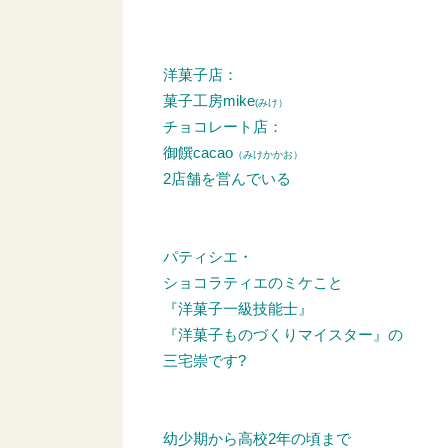
洋菓子店：
菓子工房mike
(みけ）
チョコレート店：
御饌cacao
（みけかかお）
2店舗を営んでいる
パティシエ・
ショコラティエのミケこと
『洋菓子一級技能士』
『洋菓子ものづくりマイスター』の
三宅崇です?
幼少期から高校2年の頃まで