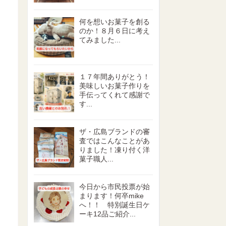
何を想いお菓子を創る
のか！８月６日に考え
てみました...
１７年間ありがとう！
美味しいお菓子作りを
手伝ってくれて感謝で
す...
ザ・広島ブランドの審
査ではこんなことがあ
りました！凍り付く洋
菓子職人...
今日から市民投票が始
まります！何卒mike
へ！！ 特別誕生日ケ
ーキ12品ご紹介...