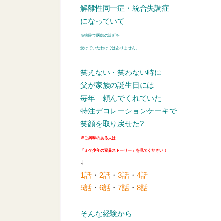
解離性同一症・統合失調症
になっていて
※病院で医師の診断を
受けていたわけではありません。
笑えない・笑わない時に
父が家族の誕生日には
毎年
頼んでくれていた
特注デコレーションケーキで
笑顔を取り戻せた?
※ご興味のある人は
「ミケ少年の変異ストーリー」を見てください！
↓
1話
・
2話
・
3話
・
4話
5話
・
6話
・
7話
・
8話
そんな経験から