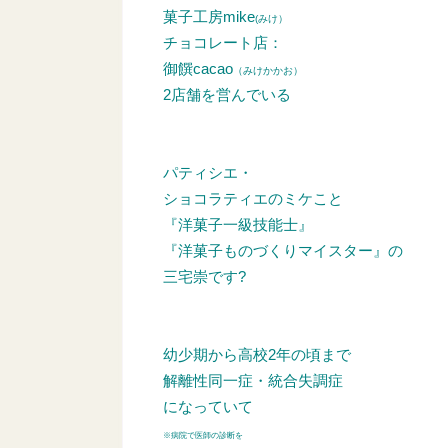
菓子工房mike
(みけ）
チョコレート店：
御饌cacao
（みけかかお）
2店舗を営んでいる
パティシエ・
ショコラティエのミケこと
『洋菓子一級技能士』
『洋菓子ものづくりマイスター』の
三宅崇です?
幼少期から高校2年の頃まで
解離性同一症・統合失調症
になっていて
※病院で医師の診断を