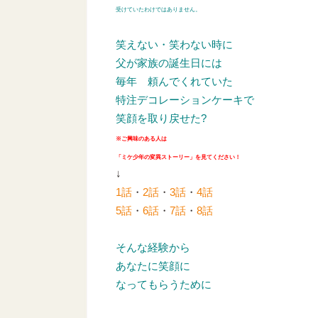
受けていたわけではありません。
笑えない・笑わない時に
父が家族の誕生日には
毎年
頼んでくれていた
特注デコレーションケーキで
笑顔を取り戻せた?
※ご興味のある人は
「ミケ少年の変異ストーリー」を見てください！
↓
1話
・
2話
・
3話
・
4話
5話
・
6話
・
7話
・
8話
そんな経験から
あなたに笑顔に
なってもらうために