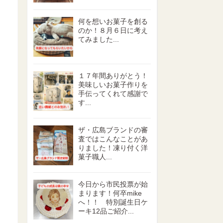
何を想いお菓子を創る
のか！８月６日に考え
てみました...
１７年間ありがとう！
美味しいお菓子作りを
手伝ってくれて感謝で
す...
ザ・広島ブランドの審
査ではこんなことがあ
りました！凍り付く洋
菓子職人...
今日から市民投票が始
まります！何卒mike
へ！！ 特別誕生日ケ
ーキ12品ご紹介...