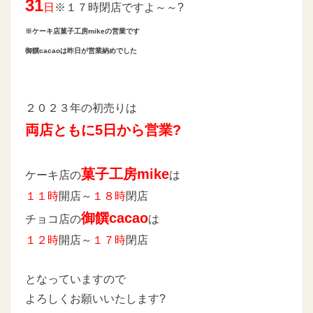
31
日
※１７時閉店ですよ～～?
※ケーキ店菓子工房mikeの営業です
御饌cacaoは昨日が営業納めでした
２０２３年の初売りは
両店ともに5日から営業?
菓子工房mike
ケーキ店の
は
１１時
開店～
１８時
閉店
御饌cacao
チョコ店の
は
１２時
開店～
１７時
閉店
となっていますので
よろしくお願いいたします?