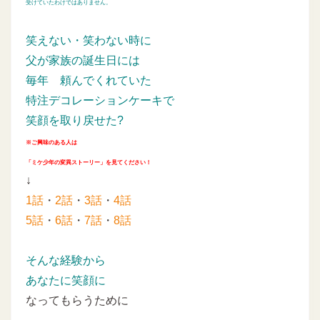
受けていたわけではありません。
笑えない・笑わない時に
父が家族の誕生日には
毎年
頼んでくれていた
特注デコレーションケーキで
笑顔を取り戻せた?
※ご興味のある人は
「ミケ少年の変異ストーリー」を見てください！
↓
1話
・
2話
・
3話
・
4話
5話
・
6話
・
7話
・
8話
そんな経験から
あなたに笑顔に
なってもらうために