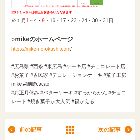
12/３１～1/４は御正月休みをいただきます
※１月
1
～4・
9
・16・17・23・24・30・31日
○mikeのホームページ
https://mike-no-okashi.com
/
#広島県 #西条 #東広島 #ケーキ店 #チョコレート店
#お菓子 #古民家 #デコレーションケーキ #菓子工房
mike #御饌cacao
#お正月休み #バターケーキ #すっからかん #チョコ
レート #焼き菓子が大人気 #福かえる
前の記事
次の記事