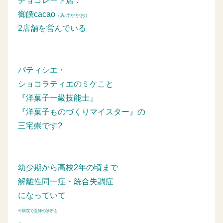
チョコレート店：
御饌cacao
（みけかかお）
2店舗を営んでいる
パティシエ・
ショコラティエのミケこと
『洋菓子一級技能士』
『洋菓子ものづくりマイスター』の
三宅崇です?
幼少期から高校2年の頃まで
解離性同一症・統合失調症
になっていて
※病院で医師の診断を