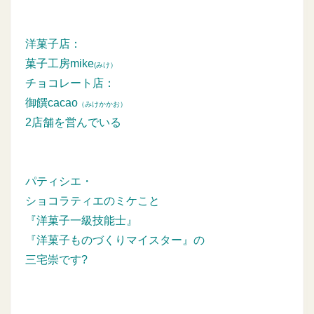
洋菓子店：
菓子工房mike
(みけ）
チョコレート店：
御饌cacao
（みけかかお）
2店舗を営んでいる
パティシエ・
ショコラティエのミケこと
『洋菓子一級技能士』
『洋菓子ものづくりマイスター』の
三宅崇です?