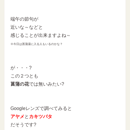
端午の節句が
近いな～などと
感じることが出来ますよね～
※今日は菖蒲湯に入る人もいるのかな？
が・・・?
この２つとも
菖蒲の花
では無いみたい?
Googleレンズで調べてみると
アヤメ
と
カキツバタ
だそうです?