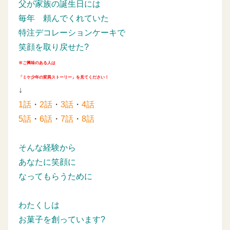
父が家族の誕生日には
毎年
頼んでくれていた
特注デコレーションケーキで
笑顔を取り戻せた?
※ご興味のある人は
「ミケ少年の変異ストーリー」を見てください！
↓
1話
・
2話
・
3話
・
4話
5話
・
6話
・
7話
・
8話
そんな経験から
あなたに笑顔に
なってもらうために
わたくしは
お菓子を創っています?