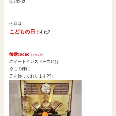
No.3202
今日は
こどもの日
ですね?
御饌cacao
（チョコ店）
のイートインスペースには
今この様に
兜を飾っております??✨