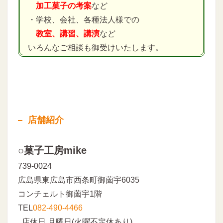
加工菓子の考案
など
・学校、会社、各種法人様での
教室、講習、講演
など
いろんなご相談も御受けいたします。
店舗紹介
○菓子工房mike
739-0024
広島県東広島市西条町御薗宇6035
コンチェルト御薗宇1階
TEL
082-490-4466
店休日 月曜日(火曜不定休あり)