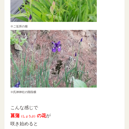
※ご近所の畑
※氏神神社の階段横
こんな感じで
菖蒲
の花
が
（しょうぶ）
咲き始めると