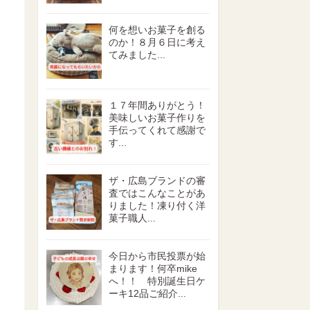
何を想いお菓子を創る
のか！８月６日に考え
てみました...
１７年間ありがとう！
美味しいお菓子作りを
手伝ってくれて感謝で
す...
ザ・広島ブランドの審
査ではこんなことがあ
りました！凍り付く洋
菓子職人...
今日から市民投票が始
まります！何卒mike
へ！！ 特別誕生日ケ
ーキ12品ご紹介...