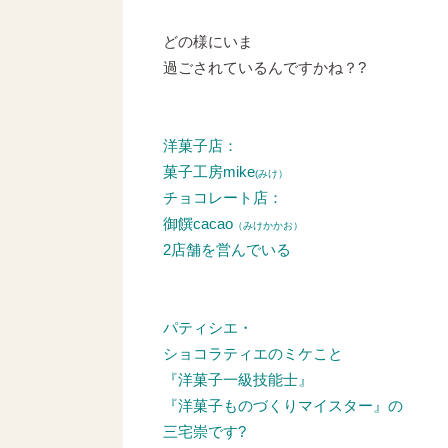
どの様にいま
過ごされているんですかね？?
洋菓子店：
菓子工房mike
(みけ）
チョコレート店：
御饌cacao
（みけかかお）
2店舗を営んでいる
パティシエ・
ショコラティエのミケこと
『洋菓子一級技能士』
『洋菓子ものづくりマイスター』の
三宅崇です?