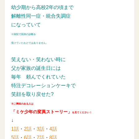
幼少期から高校2年の頃まで
解離性同一症・統合失調症
になっていて
※病院で医師の診断を
受けていたわけではありません。
笑えない・笑わない時に
父が家族の誕生日には
毎年
頼んでくれていた
特注デコレーションケーキで
笑顔を取り戻せた?
※ご興味のある人は
「ミケ少年の変異ストーリー」
を見てください！
↓
1話
・
2話
・
3話
・
4話
5話
・
6話
・
7話
・
8話