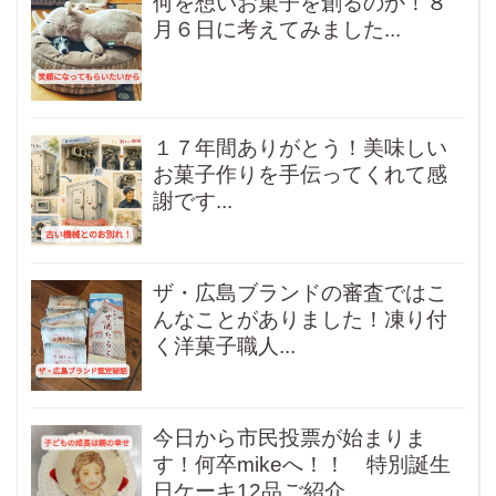
何を想いお菓子を創るのか！８
月６日に考えてみました...
１７年間ありがとう！美味しい
お菓子作りを手伝ってくれて感
謝です...
ザ・広島ブランドの審査ではこ
んなことがありました！凍り付
く洋菓子職人...
今日から市民投票が始まりま
す！何卒mikeへ！！ 特別誕生
日ケーキ12品ご紹介...