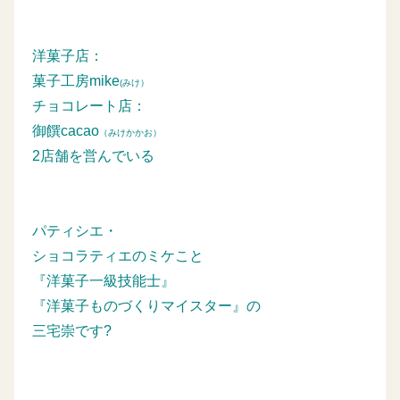
洋菓子店：
菓子工房mike
(みけ）
チョコレート店：
御饌cacao
（みけかかお）
2店舗を営んでいる
パティシエ・
ショコラティエのミケこと
『洋菓子一級技能士』
『洋菓子ものづくりマイスター』の
三宅崇です?